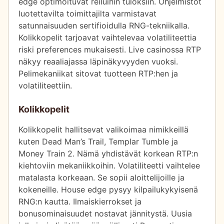
edge optimoituvat reiluihin tuloksiin. Ohjelmistot
luotettavilta toimittajilta varmistavat
satunnaisuuden sertifioidulla RNG-tekniikalla.
Kolikkopelit tarjoavat vaihtelevaa volatiliteettia
riski preferences mukaisesti. Live casinossa RTP
näkyy reaaliajassa läpinäkyvyyden vuoksi.
Pelimekaniikat sitovat tuotteen RTP:hen ja
volatiliteettiin.
Kolikkopelit
Kolikkopelit hallitsevat valikoimaa nimikkeillä
kuten Dead Man’s Trail, Templar Tumble ja
Money Train 2. Nämä yhdistävät korkean RTP:n
kiehtoviin mekaniikkoihin. Volatiliteetti vaihtelee
matalasta korkeaan. Se sopii aloittelijoille ja
kokeneille. House edge pysyy kilpailukykyisenä
RNG:n kautta. Ilmaiskierrokset ja
bonusominaisuudet nostavat jännitystä. Uusia