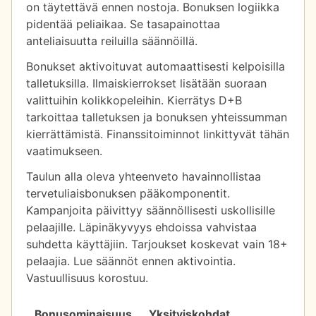
on täytettävä ennen nostoja. Bonuksen logiikka
pidentää peliaikaa. Se tasapainottaa
anteliaisuutta reiluilla säännöillä.
Bonukset aktivoituvat automaattisesti kelpoisilla
talletuksilla. Ilmaiskierrokset lisätään suoraan
valittuihin kolikkopeleihin. Kierrätys D+B
tarkoittaa talletuksen ja bonuksen yhteissumman
kierrättämistä. Finanssitoiminnot linkittyvät tähän
vaatimukseen.
Taulun alla oleva yhteenveto havainnollistaa
tervetuliaisbonuksen pääkomponentit.
Kampanjoita päivittyy säännöllisesti uskollisille
pelaajille. Läpinäkyvyys ehdoissa vahvistaa
suhdetta käyttäjiin. Tarjoukset koskevat vain 18+
pelaajia. Lue säännöt ennen aktivointia.
Vastuullisuus korostuu.
Bonusominaisuus
Yksityiskohdat