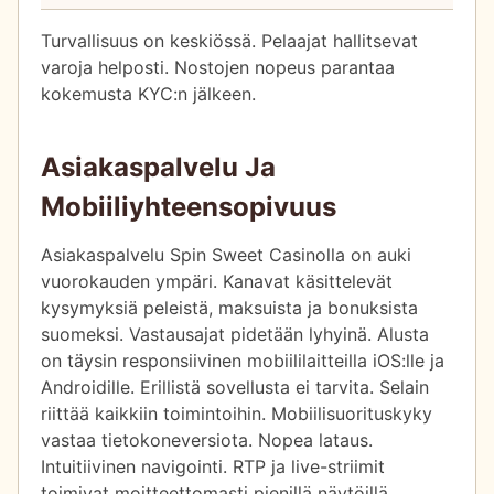
Turvallisuus on keskiössä. Pelaajat hallitsevat
varoja helposti. Nostojen nopeus parantaa
kokemusta KYC:n jälkeen.
Asiakaspalvelu Ja
Mobiiliyhteensopivuus
Asiakaspalvelu Spin Sweet Casinolla on auki
vuorokauden ympäri. Kanavat käsittelevät
kysymyksiä peleistä, maksuista ja bonuksista
suomeksi. Vastausajat pidetään lyhyinä. Alusta
on täysin responsiivinen mobiililaitteilla iOS:lle ja
Androidille. Erillistä sovellusta ei tarvita. Selain
riittää kaikkiin toimintoihin. Mobiilisuorituskyky
vastaa tietokoneversiota. Nopea lataus.
Intuitiivinen navigointi. RTP ja live-striimit
toimivat moitteettomasti pienillä näytöillä.