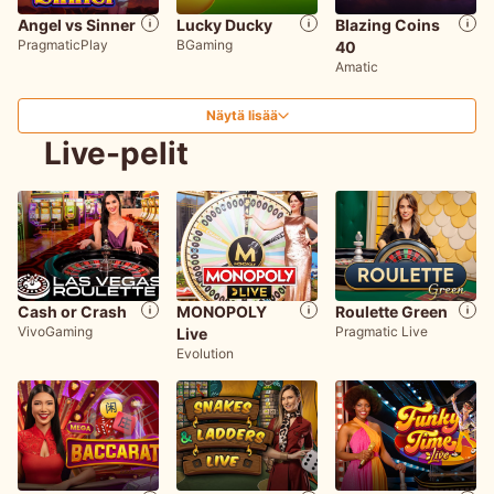
Angel vs Sinner
Lucky Ducky
Blazing Coins
PragmaticPlay
BGaming
40
Amatic
Näytä lisää
Live-pelit
Cash or Crash
MONOPOLY
Roulette Green
VivoGaming
Pragmatic Live
Live
Evolution