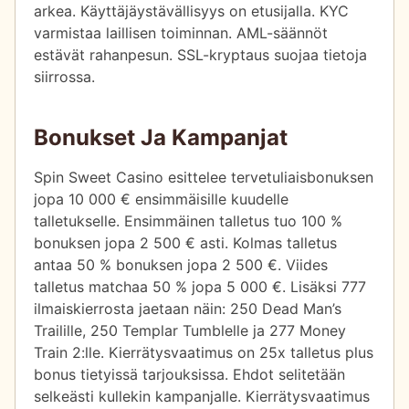
arkea. Käyttäjäystävällisyys on etusijalla. KYC
varmistaa laillisen toiminnan. AML-säännöt
estävät rahanpesun. SSL-kryptaus suojaa tietoja
siirrossa.
Bonukset Ja Kampanjat
Spin Sweet Casino esittelee tervetuliaisbonuksen
jopa 10 000 € ensimmäisille kuudelle
talletukselle. Ensimmäinen talletus tuo 100 %
bonuksen jopa 2 500 € asti. Kolmas talletus
antaa 50 % bonuksen jopa 2 500 €. Viides
talletus matchaa 50 % jopa 5 000 €. Lisäksi 777
ilmaiskierrosta jaetaan näin: 250 Dead Man’s
Trailille, 250 Templar Tumblelle ja 277 Money
Train 2:lle. Kierrätysvaatimus on 25x talletus plus
bonus tietyissä tarjouksissa. Ehdot selitetään
selkeästi kullekin kampanjalle. Kierrätysvaatimus