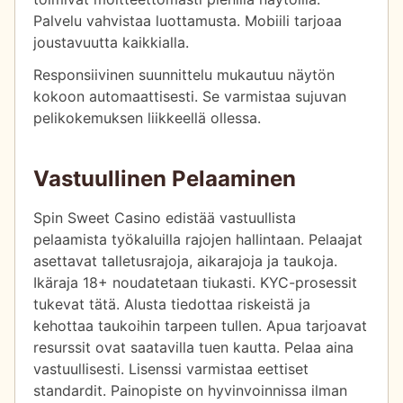
Palvelu vahvistaa luottamusta. Mobiili tarjoaa
joustavuutta kaikkialla.
Responsiivinen suunnittelu mukautuu näytön
kokoon automaattisesti. Se varmistaa sujuvan
pelikokemuksen liikkeellä ollessa.
Vastuullinen Pelaaminen
Spin Sweet Casino edistää vastuullista
pelaamista työkaluilla rajojen hallintaan. Pelaajat
asettavat talletusrajoja, aikarajoja ja taukoja.
Ikäraja 18+ noudatetaan tiukasti. KYC-prosessit
tukevat tätä. Alusta tiedottaa riskeistä ja
kehottaa taukoihin tarpeen tullen. Apua tarjoavat
resurssit ovat saatavilla tuen kautta. Pelaa aina
vastuullisesti. Lisenssi varmistaa eettiset
standardit. Painopiste on hyvinvoinnissa ilman